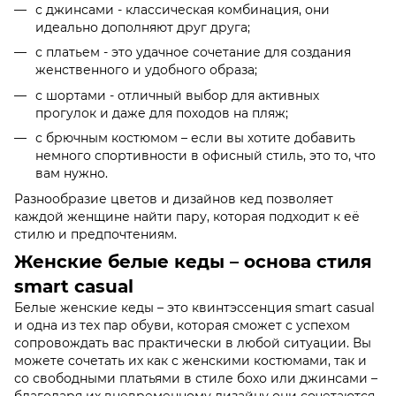
с джинсами - классическая комбинация, они
идеально дополняют друг друга;
с платьем - это удачное сочетание для создания
женственного и удобного образа;
с шортами - отличный выбор для активных
прогулок и даже для походов на пляж;
с брючным костюмом – если вы хотите добавить
немного спортивности в офисный стиль, это то, что
вам нужно.
Разнообразие цветов и дизайнов кед позволяет
каждой женщине найти пару, которая подходит к её
стилю и предпочтениям.
Женские белые кеды – основа стиля
smart casual
Белые женские кеды – это квинтэссенция smart casual
и одна из тех пар обуви, которая сможет с успехом
сопровождать вас практически в любой ситуации. Вы
можете сочетать их как с женскими костюмами, так и
со свободными платьями в стиле бохо или джинсами –
благодаря их вневременному дизайну они сочетаются