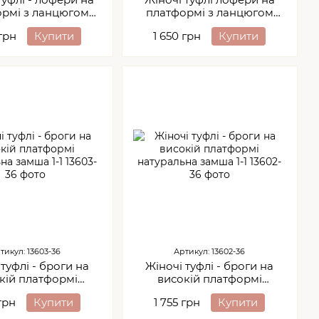
рмі з ланцюгом
платформі з ланцюгом
альний лак 1-4
натуральна замша 1-4
 грн
Купити
1 650 грн
Купити
тикул: 13603-36
Артикул: 13602-36
туфлі - броги на
Жіночі туфлі - броги на
кій платформі
високій платформі
альна замша 1-1
натуральна замша 1-1
 грн
Купити
1 755 грн
Купити