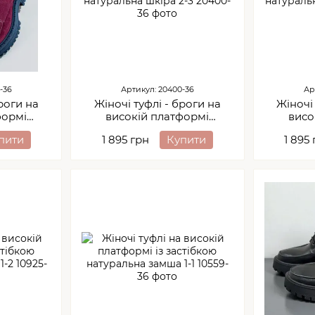
-36
Артикул: 20400-36
Ар
роги на
Жіночі туфлі - броги на
Жіночі 
формі
високій платформі
висо
ша 2-4
натуральна шкіра 2-3
натур
пити
1 895 грн
Купити
1 895