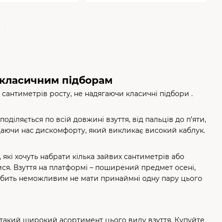
а класичним підборам
 сантиметрів росту, не надягаючи класичні підбори .
іляється по всій довжині взуття, від пальців до п’яти,
іддаючи нас дискомфорту, який викликає високий каблук.
які хочуть набрати кілька зайвих сантиметрів або
тися. Взуття на платформі – поширений предмет осені,
робить неможливим не мати принаймні одну пару цього
е такий широкий асортимент цього виду взуття. Купуйте