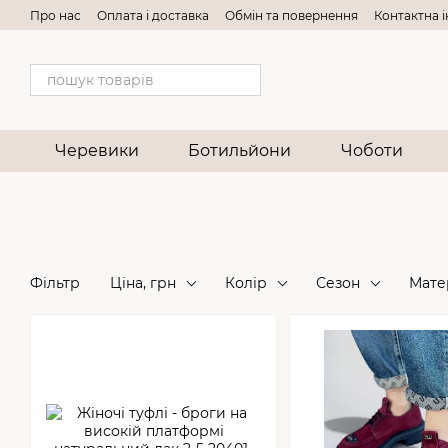
Перейти до основного контенту
Про нас
Оплата і доставка
Обмін та повернення
Контактна 
Черевики
Ботильйони
Чоботи
Фільтр
Ціна, грн
Колір
Сезон
Мате