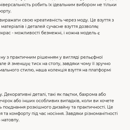
ніверсальність робить їх ідеальним вибором не тільки
орту.
 виражати свою креативність через моду. Це взуття з
матеріалів і деталей сучасне взуття дозволяє
крас - можливості безмежні, і кожна модель є
айну з практичним рішенням у вигляді рельєфної
ле й зменшує тиск на стопу, завдяки чому її зручно
мального стилю, наша колекція взуття на платформі
. Декоративні деталі, такі як паєтки, бахрома або
ечірок або інших особливих випадків, коли ви хочете
ь поєднання розкішного дизайну та практичності. Це
я та комфорту під час носіння. Завдяки різноманітності
 натовпу.