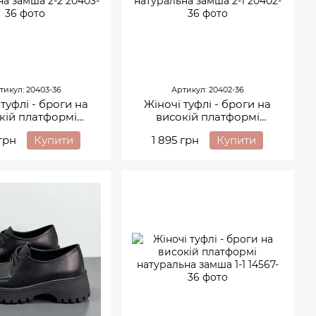
тикул: 20403-36
Артикул: 20402-36
туфлі - броги на
Жіночі туфлі - броги на
кій платформі
високій платформі
альна замша 2-2
натуральна замша 2-1
 грн
Купити
1 895 грн
Купити