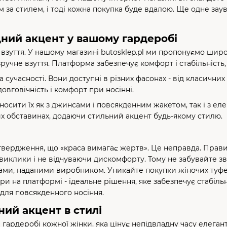
ам за стилем, і тоді кожна покупка буде вдалою. Ще одне за
одний акцент у вашому гардеробі
і взуття. У нашому магазині butosklep.pl ми пропонуємо широ
зручне взуття. Платформа забезпечує комфорт і стабільність
а сучасності. Вони доступні в різних фасонах - від класичн
довговічність і комфорт при носінні.
 носити їх як з джинсами і повсякденним жакетом, так і з ел
них обставинах, додаючи стильний акцент будь-якому стилю.
вердження, що «краса вимагає жертв». Це неправда. Правиль
клики і не відчуваючи дискомфорту. Тому не забувайте зве
ами, наданими виробником. Уникайте покупки жіночих туфел
ори на платформі - ідеальне рішення, яке забезпечує стабіл
і для повсякденного носіння.
ний акцент в стилі
 гардеробі кожної жінки, яка цінує непідвладну часу елегант