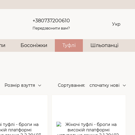
+380737200610
Укр
Передзвонити вам?
опи
Босоніжки
Туфлі
Шльопанці
Розмір взуття
Сортування:
спочатку нові