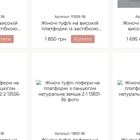
-36
Артикул: 10559-36
Ар
 високій
Жіночі туфлі на високій
Жіночі 
стібкою
платформі із застібкою
висо
ша 1-2
натуральна замша 1-1
натур
пити
1 850 грн
Купити
1 695
-36
Артикул: 13831-36
Ар
фери на
Жіночі туфлі лофери на
Жіночі 