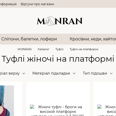
інформація
Відгуки про магазин
Сліпони, балетки, лофери
Кросівки, кеди, хайт
MONRAN
Каталог
Туфлі
Туфлі на платформі
Туфлі жіночі на платформі
ріал верху
Матеріал підкладки
Тип підошви