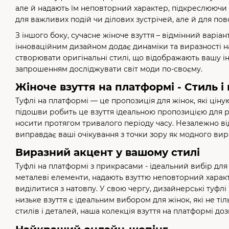
але й надають їм неповторний характер, підкреслюючи ви
для важливих подій чи ділових зустрічей, але й для по
З іншого боку, сучасне жіноче взуття – відмінний варіа
інноваційним дизайном додає динаміки та виразності на
створювати оригінальні стилі, що відображають вашу і
запрошенням досліджувати світ моди по-своєму.
Жіноче взуття на платформі - Стиль 
Туфлі на платформі — це пропозиція для жінок, які цін
підошви робить це взуття ідеальною пропозицією для різ
носити протягом тривалого періоду часу. Незалежно від
виправдає ваші очікування з точки зору як модного вираз
Виразний акцент у вашому стилі
Туфлі на платформі з прикрасами - ідеальний вибір для ж
металеві елементи, надають взуттю неповторний характе
виділитися з натовпу. У свою чергу, дизайнерські туфл
низьке взуття є ідеальним вибором для жінок, які не тіл
стилів і деталей, наша колекція взуття на платформі до