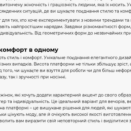
тончену жіночність і граціозність людини, яка їх носить. У
всякденних ситуацій, де ви шукаєте поєднання стилю та комф
нт для тих, хто хоче експериментувати з новими трендами та
віть найпростішим нарядам. Завдяки різноманітності форм, 
ндивідуальність. Від геометричних форм до незвичайних при
і комфорт в одному
ують стиль і комфорт. Унікальне поєднання елегантного диз
них випадків. Висота платформи не тільки збільшує зріст, а
 того, чи шукаєте ви взуття для роботи чи для більш нефор
у, так і зручності при носінні.
інок, які хочуть додати характерний акцент до свого образу
р та індивідуальність. Це ідеальний варіант для вечорів, в
і на платформі – це вишукане рішення для людей, які шукают
ьки цінують моду, але й очікують високої якості виготовленн
зволить вам виразити свій неповторний стиль і виділитися з