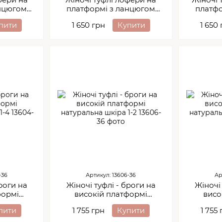
анцюгом
платформі з ланцюгом
платфо
ра 2-2
натуральна замша 2-1
натур
пити
1 650 грн
Купити
1 650
-36
Артикул: 13606-36
Ар
роги на
Жіночі туфлі - броги на
Жіночі 
формі
високій платформі
висо
ша 1-4
натуральна шкіра 1-2
натур
пити
1 755 грн
Купити
1 755