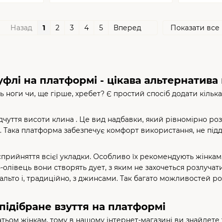
Назад
1
2
3
4
5
Вперед
Показати все
уфлі на платформі - цікава альтернатив
 ноги чи, ще гірше, хребет? Є простий спосіб додати кілька
ття висоти клина . Це вид надбавки, який рівномірно розпод
ком. Така платформа забезпечує комфорт використання, не п
рийняття всієї укладки. Особливо їх рекомендують жінкам, 
-олівець вони створять дует, з яким не захочеться розлуча
альто і, традиційно, з джинсами. Так багато можливостей 
підібране взуття на платформі
гатьом жінкам, тому в нашому інтернет-магазині ви знайдет