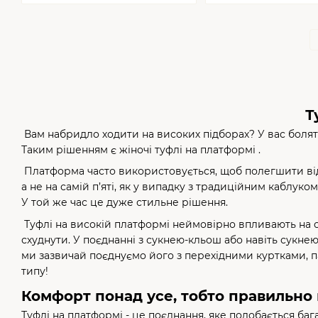
Т
Вам набридло ходити на високих підборах? У вас болять
Таким рішенням є жіночі туфлі на платформі .
Платформа часто використовується, щоб полегшити відчу
а не на самій п’яті, як у випадку з традиційним каблу
У той же час це дуже стильне рішення.
Туфлі на високій платформі неймовірно впливають на сп
схуднути. У поєднанні з сукнею-кльош або навіть сукнею
ми зазвичай поєднуємо його з перехідними куртками, п
типу!
Комфорт понад усе, тобто правильно 
Туфлі на платформі - це поєднання, яке подобається ба