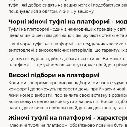
туфлі, які добре сидять на ваших ногах і подобаються в
поєднувалися з одягом, який є у вашому
Чорні жіночі туфлі на платформі - м
Туфлі на платформі - один з наймодніших трендів у світ
ідеальним рішенням для жінок, які шукають стильне та 
Наші чорні туфлі на платформі - це поєднання класики т
виготовлені з високоякісних матеріалів, що гарантує їх 
Це взуття чудово підійде до багатьох стилів. Ви можете
платформі — це універсальне взуття, яке підійде в різ
Високі підбори на платформі
Коли ми говоримо про високі підбори, ми часто чуємо т
комфорт і допоможуть провести день, приймаючи нові ви
який номер вибрати, порівняйте свою вставку з розмір
вони можуть легко зісковзнути з ваших ніг. Високі підб
навіть дуже високі підбори підійдуть як для танців, так 
Жіночі туфлі на платформі - характер
Класичні туфлі на платформі обов'язково повинні бути в