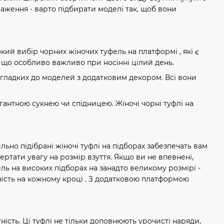
уваження - варто підбирати моделі так, щоб вони
кий вибір чорних жіночих туфель на платформі , які є
, що особливо важливо при носінні цілий день.
их гладких до моделей з додатковим декором. Всі вони
егантною сукнею чи спідницею. Жіночі чорні туфлі на
но підібрані жіночі туфлі на підборах забезпечать вам
ртати увагу на розмір взуття. Якщо ви не впевнені,
ь на високих підборах на занадто великому розмірі -
ьність на кожному кроці . З додатковою платформою
ність. Ці туфлі не тільки доповнюють урочисті наряди,