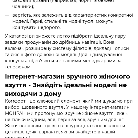
базовий дизайн (наприклад, чорні та бежеві
човники);
вартість, яка залежить від характеристик конкретної
моделі. Гарні, стильні та модні туфлі можуть
коштувати недорого.
У каталозі ви зможете легко підібрати ідеальну пару
завдяки продуманій до дрібниць навігації. Вона
включає розширену систему фільтрів, докладні описи
та якісні фото до кожної моделі. Для індивідуальної
консультації, зв'яжіться з нашими менеджерами за
телефоном.
Інтернет-магазин зручного жіночого
взуття - Знайдіть ідеальні моделі не
виходячи з дому
Комфорт - це ключовий елемент, який ми шукаємо при
виборі щоденного взуття . У нашому інтернет-магазині
МОНРАН ми пропонуємо зручне жіноче взуття , яке є
не тільки модним, але, перш за все, зручним для ніг.
Жіночі кросівки , туфлі на шнурівці та жіночі сліпони –
це лише деякі варіанти, які ви знайдете в нашій