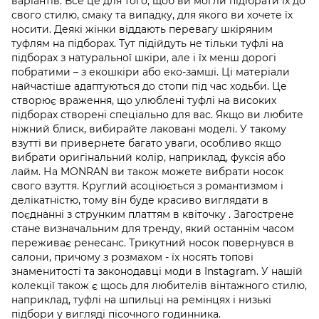
варіантів. Все це для того, щоб ви могли підібрати їх до
свого стилю, смаку та випадку, для якого ви хочете їх
носити. Деякі жінки віддають перевагу шкіряним
туфлям на підборах. Тут підійдуть не тільки туфлі на
підборах з натуральної шкіри, але і їх менш дорогі
побратими – з екошкіри або еко-замші. Ці матеріали
найчастіше адаптуються до стопи під час ходьби. Це
створює враження, що улюблені туфлі на високих
підборах створені спеціально для вас. Якщо ви любите
ніжний блиск, вибирайте лаковані моделі. У такому
взутті ви привернете багато уваги, особливо якщо
вибрати оригінальний колір, наприклад, фуксія або
лайм. На MONRAN ви також можете вибрати носок
свого взуття. Круглий асоціюється з романтизмом і
делікатністю, тому він буде красиво виглядати в
поєднанні з струнким платтям в квіточку . Загострене
стане визначальним для тренду, який останнім часом
переживає ренесанс. Трикутний носок повернувся в
салони, причому з розмахом - їх носять топові
знаменитості та законодавці моди в Instagram. У нашій
колекції також є щось для любителів вінтажного стилю,
наприклад, туфлі на шпильці на ремінцях і низькі
підбори у вигляді пісочного годинника.