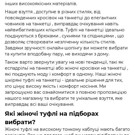
інших високоякісних матеріалів.
Наше взуття , доступне в різних стилях, від
повсякденних кросівок на танкетці до елегантних
човників на танкетці , виправдає очікування навіть
найвибагливіших клієнтів. Туфлі на танкетці ідеально
поєднуються з брюками , сукнями та спідницями , що
дозволяє створювати незліченну кількість стилів.
Завдяки зручності онлайн-шопінгу ви можете вибрати
та купити вподобану пару, не виходячи з дому.
Також варто звернути увагу на нові тенденції, такі як
еспадрільї на танкетці або жіночі кросівки на танкетці ,
які поєднують моду і комфорт в одному. Наші жіночі
шкіряні туфлі на танкетці - ідеальне рішення для тих,
хто цінує високу якість і комфорт носіння. Ми
запрошуємо вас ознайомитися з повною пропозицією
нашого магазину та вибрати те унікальне взуття, яке
виправдає всі ваші очікування.
Які жіночі туфлі на підборах
вибрати?
Жіночі туфлі на високому тонкому каблуці мають багато