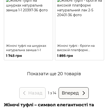
Жіночі туфлі на шнурках
Жіночі туфлі - броги на
натуральна замша 1-1
високій платформі
натуральний лак 2-5
1 745 грн
1 895 грн
Показати ще 20 товарів
Назад
Вперед
1
з 14
Жіночі туфлі – символ елегантності та