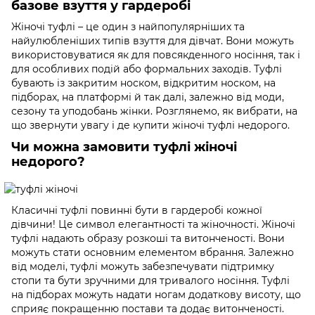
базове взуття у гардеробі
Жіночі туфлі – це один з найпопулярніших та
найулюбленіших типів взуття для дівчат. Вони можуть
використовуватися як для повсякденного носіння, так і
для особливих подій або формальних заходів. Туфлі
бувають із закритим носком, відкритим носком, на
підборах, на платформі й так далі, залежно від моди,
сезону та уподобань жінки. Розглянемо, як вибрати, на
що звернути увагу і де купити жіночі туфлі недорого.
Чи можна замовити туфлі жіночі
недорого?
Класичні туфлі повинні бути в гардеробі кожної
дівчини! Це символ елегантності та жіночності. Жіночі
туфлі надають образу розкоші та витонченості. Вони
можуть стати основним елементом вбрання. Залежно
від моделі, туфлі можуть забезпечувати підтримку
стопи та бути зручними для тривалого носіння. Туфлі
на підборах можуть надати ногам додаткову висоту, що
сприяє покращенню постави та додає витонченості.