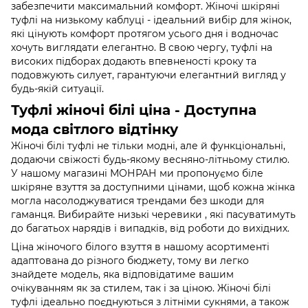
забезпечити максимальний комфорт. Жіночі шкіряні
туфлі на низькому каблуці - ідеальний вибір для жінок,
які цінують комфорт протягом усього дня і водночас
хочуть виглядати елегантно. В свою чергу, туфлі на
високих підборах додають впевненості кроку та
подовжують силует, гарантуючи елегантний вигляд у
будь-якій ситуації.
Туфлі жіночі білі ціна - Доступна
мода світлого відтінку
Жіночі білі туфлі не тільки модні, але й функціональні,
додаючи свіжості будь-якому весняно-літньому стилю.
У нашому магазині МОНРАН ми пропонуємо біле
шкіряне взуття за доступними цінами, щоб кожна жінка
могла насолоджуватися трендами без шкоди для
гаманця. Вибирайте низькі черевики , які пасуватимуть
до багатьох нарядів і випадків, від роботи до вихідних.
Ціна жіночого білого взуття в нашому асортименті
адаптована до різного бюджету, тому ви легко
знайдете модель, яка відповідатиме вашим
очікуванням як за стилем, так і за ціною. Жіночі білі
туфлі ідеально поєднуються з літніми сукнями, а також