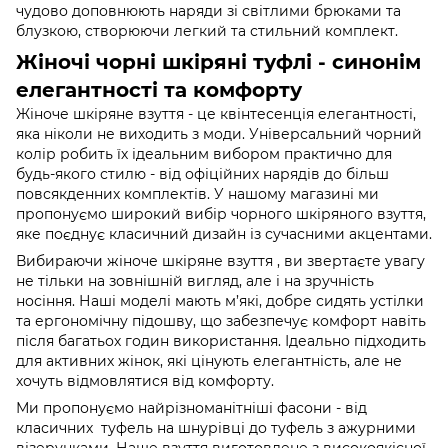
чудово доповнюють наряди зі світлими брюками та
блузкою, створюючи легкий та стильний комплект.
Жіночі чорні шкіряні туфлі - синонім
елегантності та комфорту
Жіноче шкіряне взуття - це квінтесенція елегантності,
яка ніколи не виходить з моди. Універсальний чорний
колір робить їх ідеальним вибором практично для
будь-якого стилю - від офіційних нарядів до більш
повсякденних комплектів. У нашому магазині ми
пропонуємо широкий вибір чорного шкіряного взуття,
яке поєднує класичний дизайн із сучасними акцентами.
Вибираючи жіноче шкіряне взуття , ви звертаєте увагу
не тільки на зовнішній вигляд, але і на зручність
носіння. Наші моделі мають м’які, добре сидять устілки
та ергономічну підошву, що забезпечує комфорт навіть
після багатьох годин використання. Ідеально підходить
для активних жінок, які цінують елегантність, але не
хочуть відмовлятися від комфорту.
Ми пропонуємо найрізноманітніші фасони - від
класичних туфель на шнурівці до туфель з ажурними