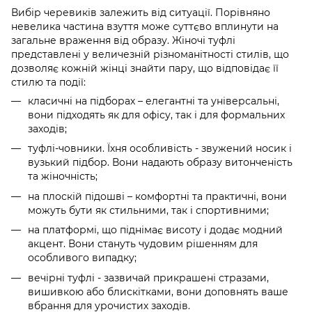
Вибір черевиків залежить від ситуації. Порівняно
невелика частина взуття може суттєво вплинути на
загальне враження від образу. Жіночі туфлі
представлені у величезній різноманітності стилів, що
дозволяє кожній жінці знайти пару, що відповідає її
стилю та події:
класичні на підборах – елегантні та універсальні,
вони підходять як для офісу, так і для формальних
заходів;
туфлі-човники. Їхня особливість - звужений носик і
вузький підбор. Вони надають образу витонченість
та жіночність;
на плоскій підошві – комфортні та практичні, вони
можуть бути як стильними, так і спортивними;
на платформі, що піднімає висоту і додає модний
акцент. Вони стануть чудовим рішенням для
особливого випадку;
вечірні туфлі - зазвичай прикрашені стразами,
вишивкою або блискітками, вони доповнять ваше
вбрання для урочистих заходів.