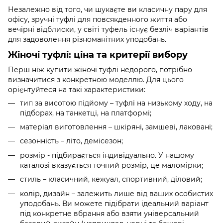
Незалежно від того, чи шукаєте ви класичну пару для
офісу, зручні туфлі для повсякденного життя або
вечірні відблиски, у світі туфель існує безліч варіантів
для задоволення різноманітних уподобань.
Жіночі туфлі: ціна та критерії вибору
Перш ніж купити жіночі туфлі недорого, потрібно
визначитися з конкретною моделлю. Для цього
орієнтуйтеся на такі характеристики:
тип за висотою підйому –
туфлі на низькому ходу
,
на
підборах
,
на танкетці,
на платформі
;
матеріал виготовлення – шкіряні, замшеві, лаковані;
сезонність – літо, демісезон;
розмір - підбирається індивідуально. У нашому
каталозі вказується точний розмір, це маломірки;
стиль – класичний, кежуал, спортивний, діловий;
колір, дизайн – залежить лише від ваших особистих
уподобань. Ви можете підібрати ідеальний варіант
під конкретне вбрання або взяти універсальний