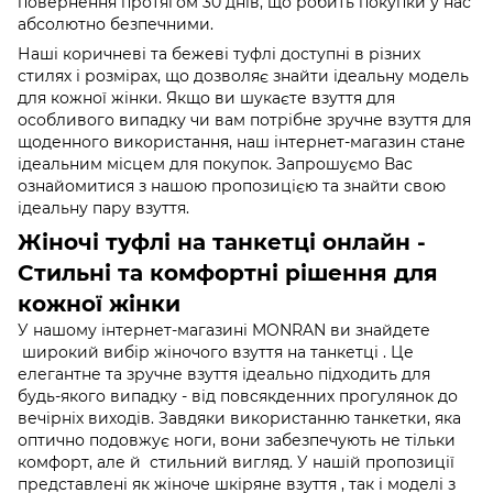
повернення протягом 30 днів, що робить покупки у нас
абсолютно безпечними.
Наші коричневі та бежеві туфлі доступні в різних
стилях і розмірах, що дозволяє знайти ідеальну модель
для кожної жінки. Якщо ви шукаєте взуття для
особливого випадку чи вам потрібне зручне взуття для
щоденного використання, наш інтернет-магазин стане
ідеальним місцем для покупок. Запрошуємо Вас
ознайомитися з нашою пропозицією та знайти свою
ідеальну пару взуття.
Жіночі туфлі на танкетці онлайн -
Стильні та комфортні рішення для
кожної жінки
У нашому інтернет-магазині MONRAN ви знайдете
широкий вибір жіночого взуття на танкетці . Це
елегантне та зручне взуття ідеально підходить для
будь-якого випадку - від повсякденних прогулянок до
вечірніх виходів. Завдяки використанню танкетки, яка
оптично подовжує ноги, вони забезпечують не тільки
комфорт, але й стильний вигляд. У нашій пропозиції
представлені як жіноче шкіряне взуття , так і моделі з