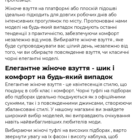
пропозиції.
Жіноче взуття на платформі або плоскій підошві
ідеально підходить для довгих робочих днів або
інтенсивних прогулянок по місту. Пропоновані нами
моделі на будь-який випадок поєднують останні
тенденції з практичністю, забезпечуючи комфорт
незалежно від умов. Вибирайте жіноче взуття , яке
буде супроводжувати вас цілий день, незалежно від
того, чи ви обираєте повсякденне взуття, чи класичні
чорні елегантні моделі.
Елегантне жіноче взуття - шик і
комфорт на будь-який випадок
Елегантне жіноче взуття - це квінтесенція стилю, що
поєднує в собі клас і комфорт. Чорні туфлі на підборах
або підборах ідеально поєднуються як з офіційними
сукнями, так і з повсякденними джинсами, створюючи
збалансовані стилі. У нашому магазині ви знайдете
широкий вибір моделей, які виправдають очікування
навіть найвибагливіших любителів моди.
Вибираючи жіночі туфлі на високих підборах , варто
звернути увагу на їх фасон і висоту каблука, щоб