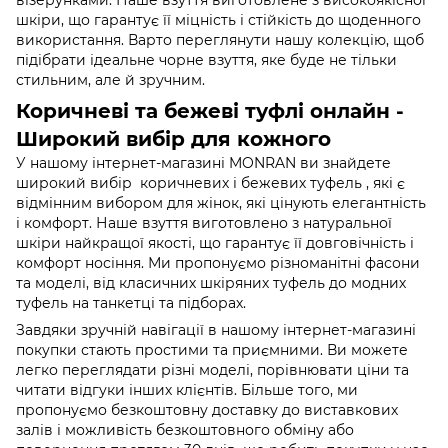
візерунками. Наше взуття виготовлене з високоякісної
шкіри, що гарантує її міцність і стійкість до щоденного
використання. Варто переглянути нашу колекцію, щоб
підібрати ідеальне чорне взуття, яке буде не тільки
стильним, але й зручним.
Коричневі та бежеві туфлі онлайн -
Широкий вибір для кожного
У нашому інтернет-магазині MONRAN ви знайдете
широкий вибір коричневих і бежевих туфель , які є
відмінним вибором для жінок, які цінують елегантність
і комфорт. Наше взуття виготовлено з натуральної
шкіри найкращої якості, що гарантує її довговічність і
комфорт носіння. Ми пропонуємо різноманітні фасони
та моделі, від класичних шкіряних туфель до модних
туфель на танкетці та підборах.
Завдяки зручній навігації в нашому інтернет-магазині
покупки стають простими та приємними. Ви можете
легко переглядати різні моделі, порівнювати ціни та
читати відгуки інших клієнтів. Більше того, ми
пропонуємо безкоштовну доставку до виставкових
залів і можливість безкоштовного обміну або