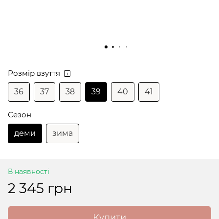
Розмір взуття
36
37
38
39
40
41
Сезон
деми
зима
В наявності
2 345 грн
Купити