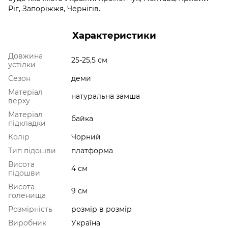
Ріг, Запоріжжя, Чернігів.
Характеристики
Довжина
25-25,5 см
устілки
Сезон
деми
Матеріал
натуральна замша
верху
Матеріал
байка
підкладки
Колір
Чорний
Тип підошви
платформа
Висота
4 см
підошви
Висота
9 см
голенища
Розмірність
розмір в розмір
Виробник
Україна