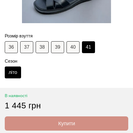
Розмір взуття
36
37
38
39
40
41
Сезон
літо
В наявності
1 445 грн
Купити