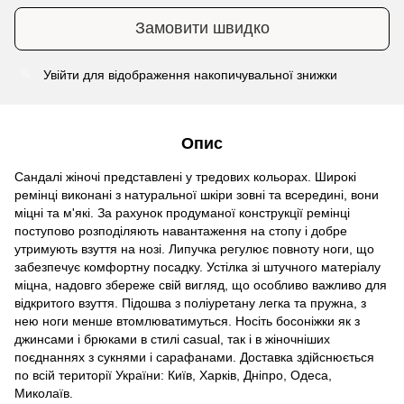
Замовити швидко
Увійти
для відображення накопичувальної знижки
%
Опис
Сандалі жіночі представлені у тредових кольорах. Широкі
ремінці виконані з натуральної шкіри зовні та всередині, вони
міцні та м'які. За рахунок продуманої конструкції ремінці
поступово розподіляють навантаження на стопу і добре
утримують взуття на нозі. Липучка регулює повноту ноги, що
забезпечує комфортну посадку. Устілка зі штучного матеріалу
міцна, надовго збереже свій вигляд, що особливо важливо для
відкритого взуття. Підошва з поліуретану легка та пружна, з
нею ноги менше втомлюватимуться. Носіть босоніжки як з
джинсами і брюками в стилі casual, так і в жіночніших
поєднаннях з сукнями і сарафанами. Доставка здійснюється
по всій території України: Київ, Харків, Дніпро, Одеса,
Миколаїв.