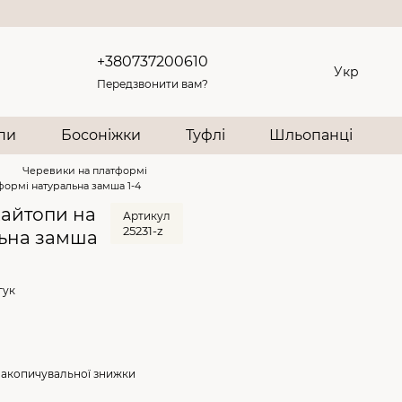
+380737200610
Укр
Передзвонити вам?
опи
Босоніжки
Туфлі
Шльопанці
и
Черевики на платформі
формі натуральна замша 1-4
хайтопи на
Артикул
25231-z
льна замша
дгук
накопичувальної знижки