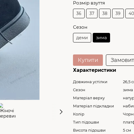
Розмір взуття
36
37
38
39
40
Сезон
деми
зима
Купити
Замови
Характеристики
Довжина устілки
26,5 
Сезон
зима
Матеріал верху
нату
Матеріал підкладки
наби
Колір
Чорн
Тип підошви
плат
Висота підошви
5 см