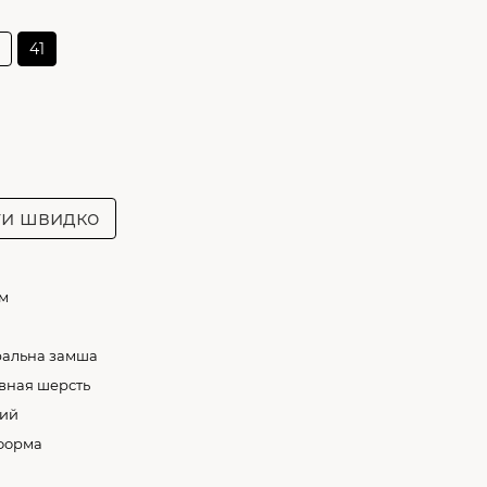
41
ти швидко
см
ральна замша
вная шерсть
ий
форма