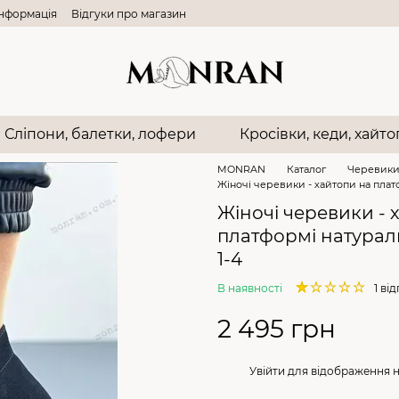
інформація
Відгуки про магазин
Сліпони, балетки, лофери
Кросівки, кеди, хайт
MONRAN
Каталог
Черевик
Жіночі черевики - хайтопи на плат
Жіночі черевики - 
платформі натура
1-4
В наявності
1 ві
2 495 грн
%
Увійти
для відображення 