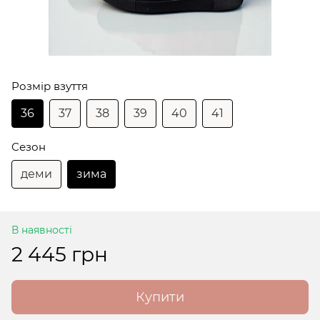
Розмір взуття
36
37
38
39
40
41
Сезон
деми
зима
В наявності
2 445 грн
Купити