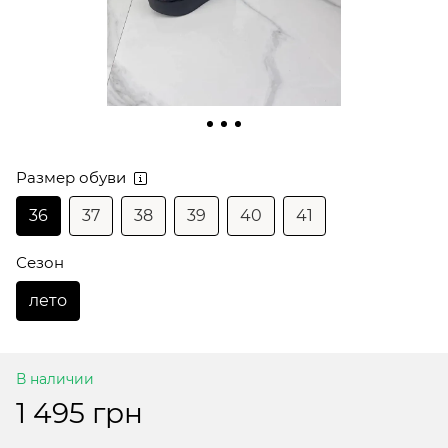
Размер обуви
36
37
38
39
40
41
Сезон
лето
В наличии
1 495 грн