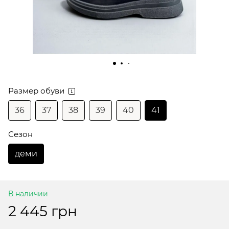
Размер обуви
36
37
38
39
40
41
Сезон
деми
В наличии
2 445 грн