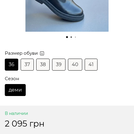
Размер обуви
36
37
38
39
40
41
Сезон
деми
В наличии
2 095 грн