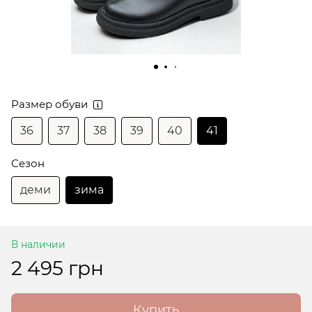
Размер обуви
36
37
38
39
40
41
Сезон
деми
зима
В наличии
2 495 грн
Купить