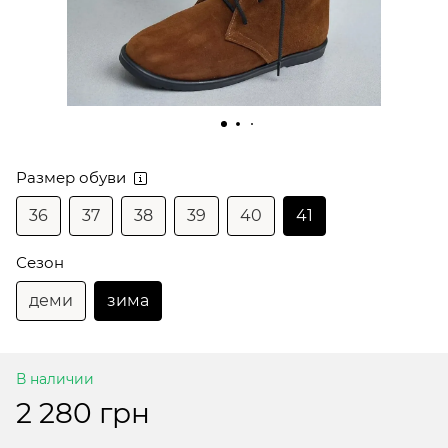
Размер обуви
36
37
38
39
40
41
Сезон
деми
зима
В наличии
2 280 грн