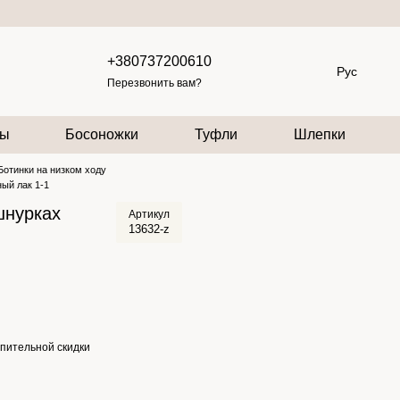
+380737200610
Рус
Перезвонить вам?
пы
Босоножки
Туфли
Шлепки
Ботинки на низком ходу
ый лак 1-1
шнурках
Артикул
13632-z
пительной скидки