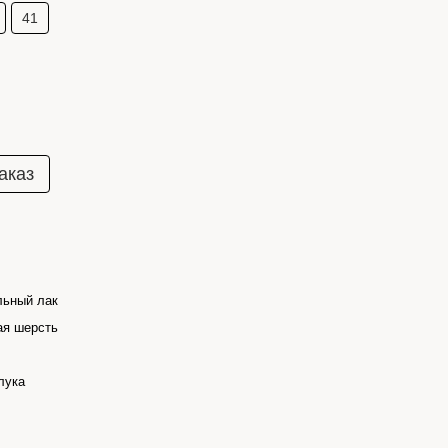
41
аказ
льный лак
ая шерсть
лука