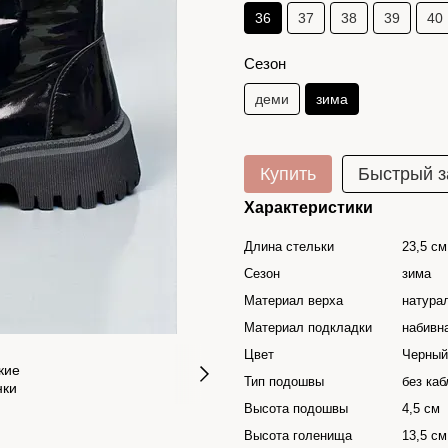
36
37
38
39
40
Сезон
деми
зима
Купить
Быстрый з
Характеристики
Длина стельки
23,5 см
Сезон
зима
Материал верха
натура
Материал подкладки
набивн
Цвет
Черный
Тип подошвы
без каб
Высота подошвы
4,5 см
Высота голенища
13,5 см