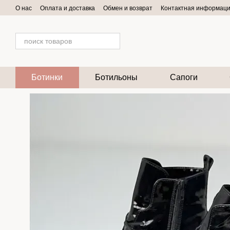
Перейти к основному контенту
О нас
Оплата и доставка
Обмен и возврат
Контактная информац
Ботинки
Ботильоны
Сапоги