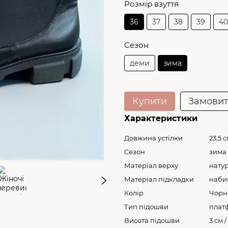
Розмір взуття
36
37
38
39
40
Сезон
деми
зима
Купити
Замови
Характеристики
Довжина устілки
23,5 
Сезон
зима
Матеріал верху
нату
Матеріал підкладки
наби
Колір
Чорн
Тип підошви
плат
Висота підошви
3 см /