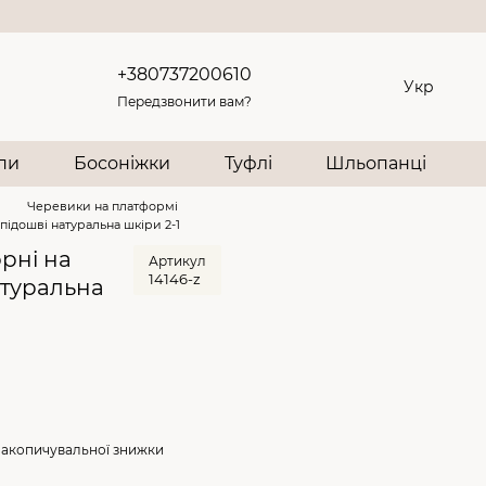
+380737200610
Укр
Передзвонити вам?
опи
Босоніжки
Туфлі
Шльопанці
и
Черевики на платформі
підошві натуральна шкіри 2-1
рні на
Артикул
14146-z
атуральна
накопичувальної знижки