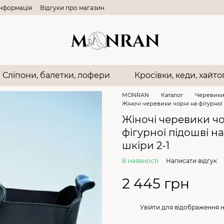
інформація
Відгуки про магазин
Сліпони, балетки, лофери
Кросівки, кеди, хайт
MONRAN
Каталог
Черевик
Жіночі черевики чорні на фігурної 
Жіночі черевики чо
фігурної підошві н
шкіри 2-1
В наявності
Написати відгук
2 445 грн
%
Увійти
для відображення 