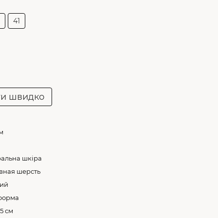
41
ти швидко
см
ральна шкіра
вная шерсть
ий
форма
 5 см