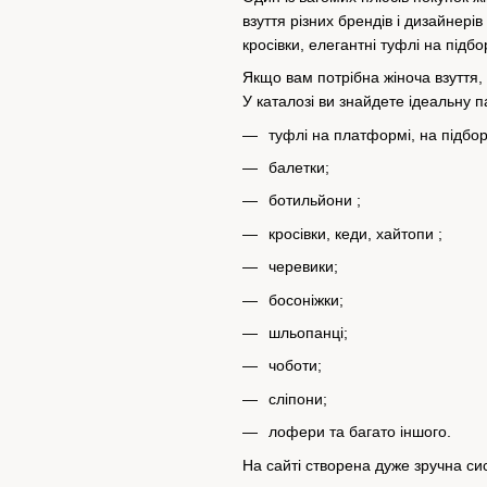
взуття різних брендів і дизайнері
кросівки, елегантні туфлі на підбо
Якщо вам потрібна жіноча взуття, 
У каталозі ви знайдете ідеальну п
туфлі
на платформі, на підбора
балетки;
ботильйони
;
кросівки, кеди, хайтопи
;
черевики;
босоніжки;
шльопанці;
чоботи;
сліпони;
лофери та багато іншого.
На сайті створена дуже зручна си