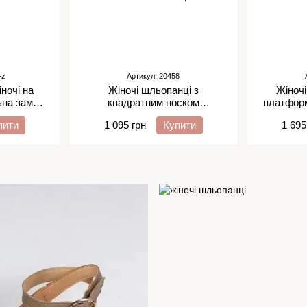
-z
Артикул: 20458
іночі на
Жіночі шльопанці з
Жіночі
ьна замша
квадратним носком
платформ
натуральна замша 1-2
пити
1 095 грн
Купити
1 695