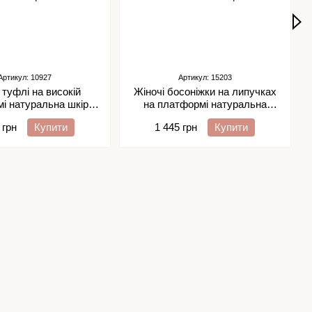
Артикул: 10927
Артикул: 15203
 туфлі на високій
Жіночі босоніжки на липучках
і натуральна шкіра
на платформі натуральна
1-1
шкіра NIDA 1-7
 грн
Купити
1 445 грн
Купити