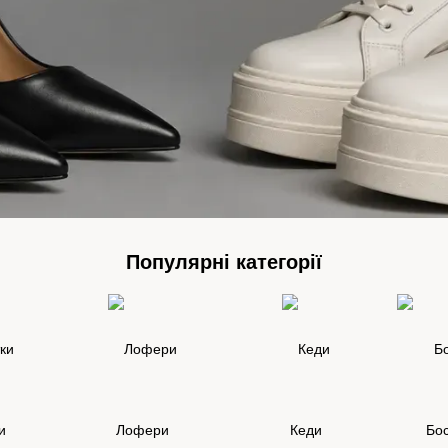
Популярні категорії
и
Лофери
Кеди
Бос