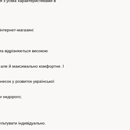
я з усіма характеристиками в
та відрізняються високою
е, але й максимально комфортне.
І
несок у розвиток української
и недорого;
льтувати індивідуально.