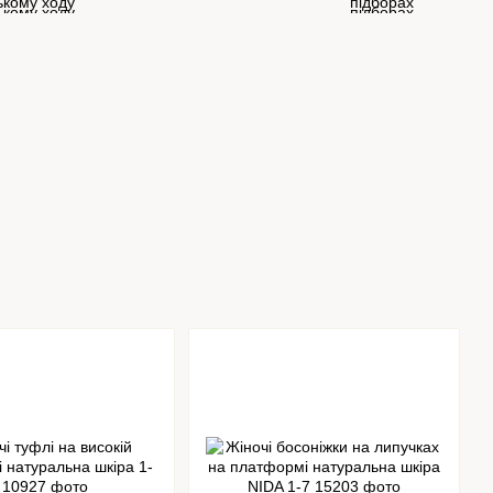
ькому ходу
підборах