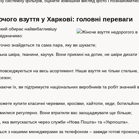
 системну фільтрів, оцінити зовнішній вигляд фото і познайомитис
очого взуття у Харкові: головні переваги
який обирає найвибагливішу
відзначимо:
точно знайдеться та сама пара, яку ви шукаєте;
на шкіра, тканини, каучук.
Вони приємні на дотик, не шкіри дихати 
 розповсюджуються на весь асортимент.
Наше взуття не тільки стильн
сезон;
аючи їх, ви підтримуєте національних виробників та робіт значний в
ожете купити класичні черевики, кросівки, хайтопи, кеди, ботильйон
йомилися регулярно.
Вони втратили вас заощаджувати ще більше;
і, яка випускається через служби «Нова Пошта» та «Укрпошта».
іться з нашими менеджерами за телефоном – завжди готові проконсу