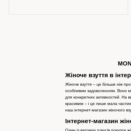
MONR
Жіноче взуття в інт
Жіноче взуття – це більше ніж пр
особливим задоволенням.
Воно м
для конкретних активностей.
На в
красивим – і це лише мала части
наш інтернет-магазин жіночого взу
Інтернет-магазин жін
Один із вагомих плюсів покупок жі