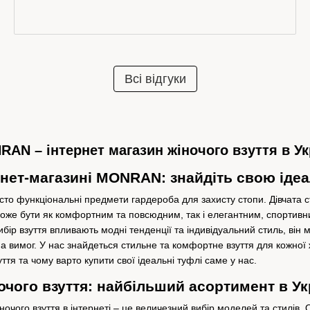
Всі відгуки
AN – інтернет магазин жіночого взуття в Ук
ернет-магазині MONRAN: знайдіть свою іде
осто функціональні предмети гардероба для захисту стопи.
Дівчата с
оже бути як комфортним та повсюдним, так і елегантним, спортивни
ибір взуття впливають модні тенденції та індивідуальний стиль, він 
на вимог.
У нас знайдеться стильне та комфортне взуття для кожної 
ття та чому варто купити свої ідеальні туфлі саме у нас.
очого взуття: найбільший асортимент в Ук
ночого взуття в інтернеті – це величезний вибір моделей та стилів.