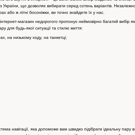
в з України, що дозволяє вибирати серед сотень варіантів. Незалежно
рах або ж літні босоніжки, ви точно знайдете їх у нас.
інтернет-магазин недорогого пропонує неймовірно багатий вибір якіс
ару для будь-якої ситуації та стилю життя:
х, на низькому ходу, на танкетці;
стема навігації, яка допоможе вам швидко підібрати ідеальну пару в