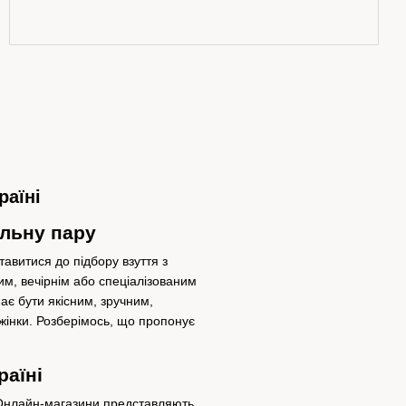
раїні
альну пару
тавитися до підбору взуття з
м, вечірнім або спеціалізованим
має бути якісним, зручним,
жінки.
Розберімось, що пропонує
раїні
Онлайн-магазини представляють