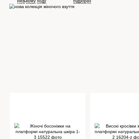
низькому ходу
підборах