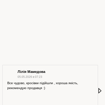
Лілія Мамедова
05.05.2026 в 07:23
Все чудово, кросівки підійшли , хороша якість,
рекомендую продавця :)