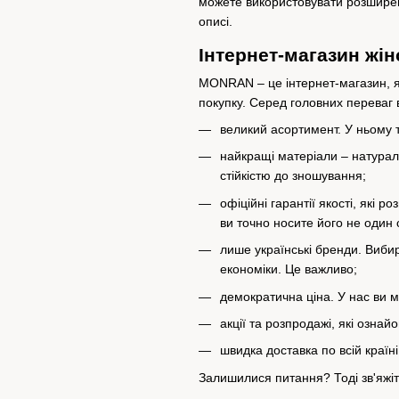
можете використовувати розширену
описі.
Інтернет-магазин жін
MONRAN – це інтернет-магазин, 
покупку.
Серед головних переваг 
великий асортимент.
У ньому 
найкращі матеріали – натураль
стійкістю до зношування;
офіційні гарантії якості, які
ви точно носите його не один 
лише українські бренди.
Вибир
економіки.
Це важливо;
демократична ціна.
У нас ви м
акції та розпродажі, які озна
швидка доставка по всій країн
Залишилися питання?
Тоді зв'яж