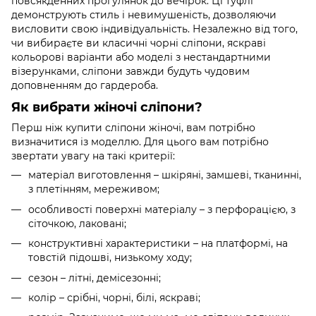
повсякденних прогулянок до вечірок. Ці туфлі
демонструють стиль і невимушеність, дозволяючи
висловити свою індивідуальність. Незалежно від того,
чи вибираєте ви класичні чорні сліпони, яскраві
кольорові варіанти або моделі з нестандартними
візерунками, сліпони завжди будуть чудовим
доповненням до гардероба.
Як вибрати жіночі сліпони?
Перш ніж купити сліпони жіночі, вам потрібно
визначитися із моделлю. Для цього вам потрібно
звертати увагу на такі критерії:
матеріал виготовлення – шкіряні, замшеві, тканинні,
з плетінням, мереживом;
особливості поверхні матеріалу – з перфорацією, з
сіточкою, лаковані;
конструктивні характеристики – на платформі, на
товстій підошві, низькому ходу;
сезон – літні, демісезонні;
колір – срібні, чорні, білі, яскраві;