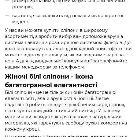
розмір. Зазначимо, що ми маємо сліпони великих
розмірів;
вартість, яка залежить від показників конкретної
моделі.
У нас ви можете купити сліпони в широкому
асортименті, а зробити вибір вам допоможе зручна
система навігації з розширеною системою фільтрів. До
кожного товару в каталозі є докладний опис з фото - ви
можете відразу розглянути, як виглядатиме пара на
нозі. А для індивідуальної консультації зателефонуйте
нашим менеджерам за телефоном.
Жіночі білі сліпони - ікона
багатогранної елегантності
Білі сліпони - це не тільки синонім багатогранної
елегантності , але й зручності в носінні. Легке
надягання робить це взуття улюбленим серед жінок,
які цінують швидкий і стильний вигляд . У нашому
магазині ви знайдете жіночі сліпони з натуральних
матеріалів, які гарантують свободу рухів і комфорт на
кожному кроці.