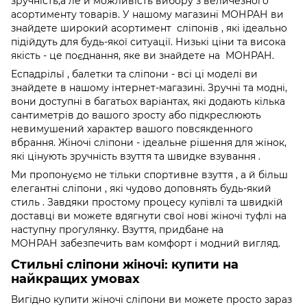
зручність,а ле й можливість вибору з величезного
асортименту товарів. У нашому магазині МОНРАН ви
знайдете широкий асортимент сліпонів , які ідеально
підійдуть для будь-якої ситуації. Низькі ціни та висока
якість - це поєднання, яке ви знайдете на МОНРАН.
Еспадрільї , балетки та сліпони - всі ці моделі ви
знайдете в нашому інтернет-магазині. Зручні та модні,
вони доступні в багатьох варіантах, які додають кілька
сантиметрів до вашого зросту або підкреслюють
невимушений характер вашого повсякденного
вбрання. Жіночі сліпони - ідеальне рішення для жінок,
які цінують зручність взуття та швидке взування .
Ми пропонуємо не тільки спортивне взуття , а й більш
елегантні сліпони , які чудово доповнять будь-який
стиль . Завдяки простому процесу купівлі та швидкій
доставці ви можете вдягнути свої нові жіночі туфлі на
наступну прогулянку. Взуття, придбане на
МОНРАН забезпечить вам комфорт і модний вигляд.
Стильні сліпони жіночі: купити на
найкращих умовах
Вигідно купити жіночі сліпони ви можете просто зараз