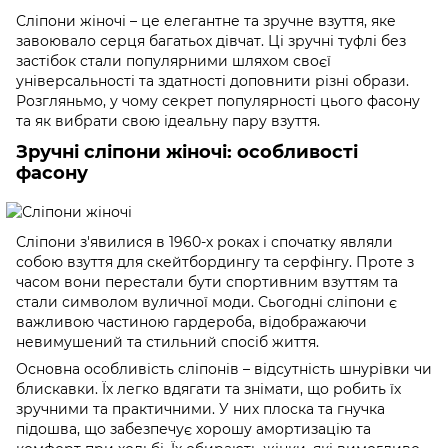
Сліпони жіночі – це елегантне та зручне взуття, яке
завоювало серця багатьох дівчат. Ці зручні туфлі без
застібок стали популярними шляхом своєї
універсальності та здатності доповнити різні образи.
Розгляньмо, у чому секрет популярності цього фасону
та як вибрати свою ідеальну пару взуття.
Зручні сліпони жіночі: особливості
фасону
Сліпони з'явилися в 1960-х роках і спочатку являли
собою взуття для скейтбордингу та серфінгу. Проте з
часом вони перестали бути спортивним взуттям та
стали символом вуличної моди. Сьогодні сліпони є
важливою частиною гардероба, відображаючи
невимушений та стильний спосіб життя.
Основна особливість сліпонів – відсутність шнурівки чи
блискавки. Їх легко вдягати та знімати, що робить їх
зручними та практичними. У них плоска та гнучка
підошва, що забезпечує хорошу амортизацію та