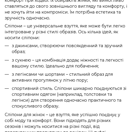
комфорт при ходьбі. Їх обирають жінки, які вимогливо
ставляться до свого зовнішнього вигляду та комфорту, і
не хочуть йти на компроміси. Їм потрібна естетика та
зручність одночасно.
Сліпони – це універсальне взуття, яке може бути легко
інтегроване у різні стилі образів. Ось кілька ідей, як
носити сліпони:
з джинсами, створюючи повсякденний та зручний
образ;
з сукнею – ця комбінація додає ніжності та легкості
вашому стилю. Ідеально для побачення;
з легінсами чи шортами – стильний образ для
активних прогулянок у літню пору;
спортивний стиль. Сліпони шикарно поєднуються зі
спортивним одягом (наприклад, толстовки та
легінси) для створення одночасно практичного та
спокусливого образу.
Сліпони для жінок – це взуття, яке успішно поєднує у
собі моду та комфорт. Вони підходять для різних
сезонів і можуть носитися на різні події, від