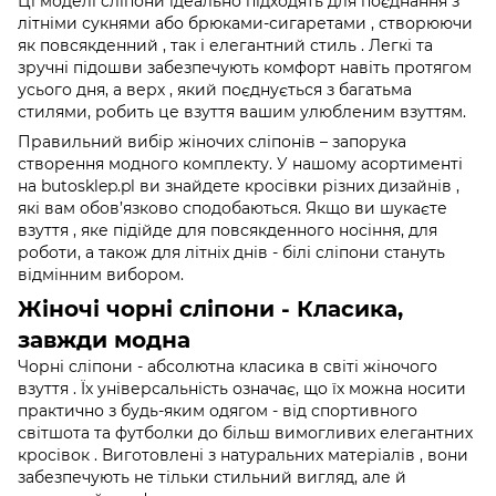
Ці моделі сліпони ідеально підходять для поєднання з
літніми сукнями або брюками-сигаретами , створюючи
як повсякденний , так і елегантний стиль . Легкі та
зручні підошви забезпечують комфорт навіть протягом
усього дня, а верх , який поєднується з багатьма
стилями, робить це взуття вашим улюбленим взуттям.
Правильний вибір жіночих сліпонів – запорука
створення модного комплекту. У нашому асортименті
на butosklep.pl ви знайдете кросівки різних дизайнів ,
які вам обов’язково сподобаються. Якщо ви шукаєте
взуття , яке підійде для повсякденного носіння, для
роботи, а також для літніх днів - білі сліпони стануть
відмінним вибором.
Жіночі чорні сліпони - Класика,
завжди модна
Чорні сліпони - абсолютна класика в світі жіночого
взуття . Їх універсальність означає, що їх можна носити
практично з будь-яким одягом - від спортивного
світшота та футболки до більш вимогливих елегантних
кросівок . Виготовлені з натуральних матеріалів , вони
забезпечують не тільки стильний вигляд, але й