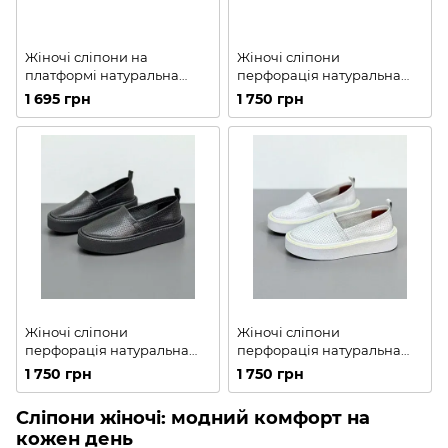
Жіночі сліпони на
Жіночі сліпони
платформі натуральна
перфорація натуральна
шкіра 1-1
замша 1-1
1 695 грн
1 750 грн
Жіночі сліпони
Жіночі сліпони
перфорація натуральна
перфорація натуральна
шкіра 2-2
шкіра 2-1
1 750 грн
1 750 грн
Сліпони жіночі: модний комфорт на
кожен день