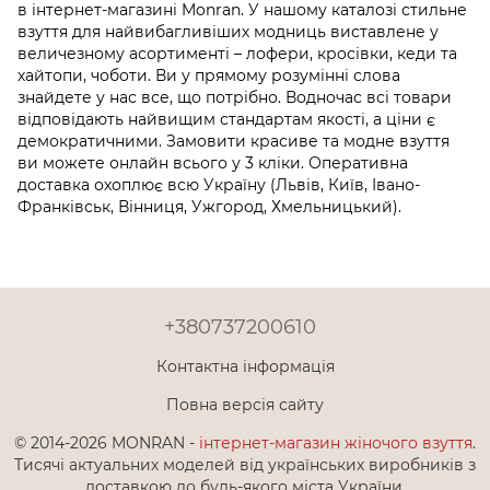
в інтернет-магазині Monran. У нашому каталозі стильне
взуття для найвибагливіших модниць виставлене у
величезному асортименті –
лофери
,
кросівки, кеди та
хайтопи
,
чоботи
. Ви у прямому розумінні слова
знайдете у нас все, що потрібно. Водночас всі товари
відповідають найвищим стандартам якості, а ціни є
демократичними. Замовити красиве та модне взуття
ви можете онлайн всього у 3 кліки. Оперативна
доставка охоплює всю Україну (Львів, Київ, Івано-
Франківськ, Вінниця, Ужгород, Хмельницький).
+380737200610
Контактна інформація
Повна версія сайту
© 2014-2026 MONRAN -
інтернет-магазин жіночого взуття
.
Тисячі актуальних моделей від українських виробників з
доставкою до будь-якого міста України.