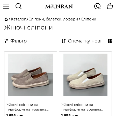
Каталог
Сліпони, балетки, лофери
Сліпони
Жіночі сліпони
Фільтр
Спочатку нові
Жіночі сліпони на
Жіночі сліпони на
платформі натуральна
платформі натуральна
замша 1-4
замша 1-3
1 695 грн
1 695 грн