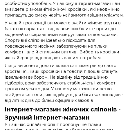
особистих уподобань. У нашому інтернет-магазині ви
знайдете різноманітні жіночі кросівки , які неодмінно
припадуть до смаку навіть найвимогливішим клієнтам.
У нашій пропозиції ви можете знайти жіноче взуття в
багатьох варіантах - від класичних білих і чорних до
моделей із яскравішими візерунками та кольорами.
Спортивні сліпони ідеально підходять для
повсякденного носіння, забезпечуючи не тільки
комфорт , але й стильний вигляд . Виберіть кросівки ,
які найкраще відповідають вашим потребам.
Якщо ви хочете додати кілька сантиметрів до свого
зростання , наші кросівки на товстій підошві стануть
ідеальним вибором. На відміну від традиційних
підборів, вони забезпечують стабільність і комфорт
протягом усього дня. У нашому магазині ви легко
знайдете сліпони , які підійдуть для багатьох випадків -
від літніх днів до більш офіційних заходів
Інтернет-магазин жіночих сліпонів -
Зручний інтернет-магазин
У наш час онлайн-шопінг пропонує не тільки