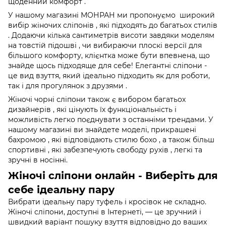
щоденний комфорт .
У нашому магазині МОНРАН ми пропонуємо широкий
вибір жіночих сліпонів , які підходять до багатьох стилів
. Додаючи кілька сантиметрів висоти завдяки моделям
на товстій підошві , чи вибираючи плоскі версії для
більшого комфорту, клієнтка може бути впевнена, що
знайде щось підходяще для себе! Елегантні сліпони -
це вид взуття, який ідеально підходить як для роботи,
так і для прогулянок з друзями .
Жіночі чорні сліпони також є вибором багатьох
дизайнерів , які цінують їх функціональність і
можливість легко поєднувати з останніми трендами. У
нашому магазині ви знайдете моделі, прикрашені
бахромою , які відповідають стилю бохо , а також більш
спортивні , які забезпечують свободу рухів , легкі та
зручні в носінні.
Жіночі сліпони онлайн - Виберіть для
себе ідеальну пару
Вибрати ідеальну пару туфель і кросівок не складно.
Жіночі сліпони, доступні в Інтернеті, — це зручний і
швидкий варіант пошуку взуття відповідно до ваших