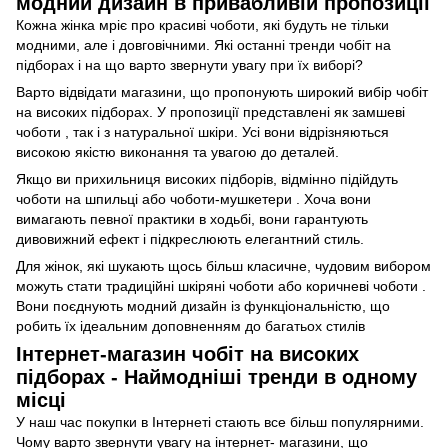
модний дизайн в привабливій пропозиції
Кожна жінка мріє про красиві чоботи, які будуть не тільки
модними, але і довговічними. Які останні тренди чобіт на
підборах і на що варто звернути увагу при їх виборі?
Варто відвідати магазини, що пропонують широкий вибір чобіт
на високих підборах. У пропозиції представлені як замшеві
чоботи , так і з натуральної шкіри. Усі вони відрізняються
високою якістю виконання та увагою до деталей.
Якщо ви прихильниця високих підборів, відмінно підійдуть
чоботи на шпильці або чоботи-мушкетери . Хоча вони
вимагають певної практики в ходьбі, вони гарантують
дивовижний ефект і підкреслюють елегантний стиль.
Для жінок, які шукають щось більш класичне, чудовим вибором
можуть стати традиційні шкіряні чоботи або коричневі чоботи .
Вони поєднують модний дизайн із функціональністю, що
робить їх ідеальним доповненням до багатьох стилів
Інтернет-магазин чобіт на високих
підборах - Наймодніші тренди в одному
місці
У наш час покупки в Інтернеті стають все більш популярними.
Чому варто звернути увагу на інтернет- магазини, що