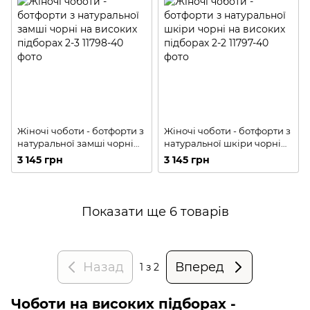
Жіночі чоботи - ботфорти з
Жіночі чоботи - ботфорти з
натуральної замші чорні
натуральної шкіри чорні
на високих підборах 2-3
на високих підборах 2-2
3 145 грн
3 145 грн
Показати ще 6 товарів
Назад
Вперед
1
з 2
Чоботи на високих підборах -