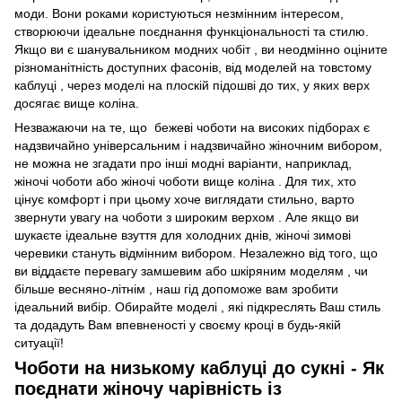
моди. Вони роками користуються незмінним інтересом,
створюючи ідеальне поєднання функціональності та стилю.
Якщо ви є шанувальником модних чобіт , ви неодмінно оціните
різноманітність доступних фасонів, від моделей на товстому
каблуці , через моделі на плоскій підошві до тих, у яких верх
досягає вище коліна.
Незважаючи на те, що бежеві чоботи на високих підборах є
надзвичайно універсальним і надзвичайно жіночним вибором,
не можна не згадати про інші модні варіанти, наприклад,
жіночі чоботи або жіночі чоботи вище коліна . Для тих, хто
цінує комфорт і при цьому хоче виглядати стильно, варто
звернути увагу на чоботи з широким верхом . Але якщо ви
шукаєте ідеальне взуття для холодних днів, жіночі зимові
черевики стануть відмінним вибором. Незалежно від того, що
ви віддаєте перевагу замшевим або шкіряним моделям , чи
більше весняно-літнім , наш гід допоможе вам зробити
ідеальний вибір. Обирайте моделі , які підкреслять Ваш стиль
та додадуть Вам впевненості у своєму кроці в будь-якій
ситуації!
Чоботи на низькому каблуці до сукні - Як
поєднати жіночу чарівність із