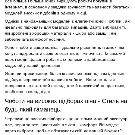
Все більше і більше жінок вирішують робити покупки в
Інтернеті, в основному завдяки зручності та наявності багатьох
моделей високих підборів в одному місці.
Однією з найбажаніших моделей є елегантні жіночі чобітки , які
ідеально підходять для багатьох випадків. Варто вибирати ті,
які зроблені з хороших матеріалів - шкіри або замші , які
забезпечать комфорт носіння.
Жіночі чоботи вище коліна - ідеальне рішення для жінок, які
хочуть підкреслити свою елегантність і жіночність. Їх високий
верх і модні фасони роблять їх одними з найбажаніших
моделей у нашій пропозиції .
Якщо ви прихильниця більш класичних рішень, вам ідеально
підійдуть черевики або класичні чоботи . Вони не тільки
створюють елегантний вигляд, але й надзвичайно практичні,
особливо в холодні дні.
Чоботи на високих підборах ціна - Стиль на
будь-який гаманець.
Черевики на високих підборах - це не тільки модний аксесуар,
але, перш за все, інвестиція в якість і комфорт. Які моделі
варто вибрати, щоб не обтяжувати свій домашній бюджет?