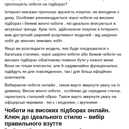
пропонують чоботи на підборах?
Інтернет-магазин пропонує зручність покупок, не виходячи з
дому. Особливо рекомендуються чорні чоботи на високих
підборах і бежеві жіночі чоботи , які ідеально вписуються в
актуальні тренди. Крім того, здійснюючи покупки в Інтернеті,
вам доступний широкий асортимент моделей - від ажурних
чобіт до жіночих зимових чобіт .
Якщо ви розглядаєте модель, яка буде поєднуватися з
багатьма стилями, чорні шкіряні чоботи або бежеві чоботи на
високих підборах обов'язково повинні бути у кожної жінки.
Вони не тільки елегантні, але й надзвичайно функціональні,
підійдуть як для повсякденних, так і для більш офіційних
комплектів.
Вибираючи чоботи онлайн , також варто звернути увагу на їх
довжину. Високі жіночі чоботи , особливо до середини стегна,
гарантують стильний образ. Також варто звернути увагу на
офіцерські черевики , які є і модними, і зручними .
Чоботи на високих підборах онлайн.
Ключ до ідеального стилю – вибір
правильного взуття