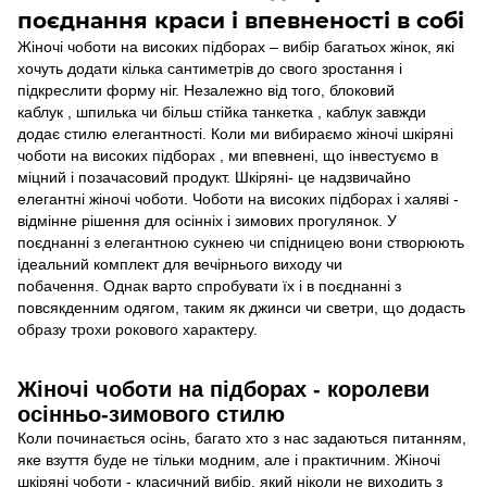
поєднання краси і впевненості в собі
Жіночі чоботи на високих підборах – вибір багатьох жінок, які
хочуть додати кілька сантиметрів до свого зростання і
підкреслити форму ніг. Незалежно від того, блоковий
каблук , шпилька чи більш стійка танкетка , каблук завжди
додає стилю елегантності. Коли ми вибираємо жіночі шкіряні
чоботи на високих підборах , ми впевнені, що інвестуємо в
міцний і позачасовий продукт. Шкіряні- це надзвичайно
елегантні жіночі чоботи. Чоботи на високих підборах і халяві -
відмінне рішення для осінніх і зимових прогулянок. У
поєднанні з елегантною сукнею чи спідницею вони створюють
ідеальний комплект для вечірнього виходу чи
побачення. Однак варто спробувати їх і в поєднанні з
повсякденним одягом, таким як джинси чи светри, що додасть
образу трохи рокового характеру.
Жіночі чоботи на підборах - королеви
осінньо-зимового стилю
Коли починається осінь, багато хто з нас задаються питанням,
яке взуття буде не тільки модним, але і практичним. Жіночі
шкіряні чоботи - класичний вибір, який ніколи не виходить з