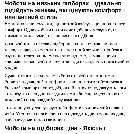
Чоботи на низьких підборах - ідеально
підійдуть жінкам, які цінують комфорт і
елегантний стиль
Не можна заперечувати, що низький каблук - це, перш за все,
комфорт. Однак чоботи на низьких підборах можуть бути
такими ж стильними , як і на високих підборах.
Довгі чоботи на високих підборах - ідеальне рішення для
жінок, які цінують елегантність, але в той же час потребують
взуття на кожен день. Незалежно від того, замшеві це чи
класичні шкіряні чоботи , вони завжди виглядають надзвичайно
модно .
Сучасні жінки все частіше вибирають чоботи на танкетці .
Завдяки підвищеній платформі вони не тільки забезпечують
більший комфорт при ходьбі, але й оптично подовжують ноги.
Таке взуття в поєднанні з джинсами або спідницею створює
стильний і непідвладний часу комплект.
Також на увагу заслуговують ботфорти - укорочений варіант
чобіт. Утеплена версія ідеально підходить для холодних днів,
забезпечуючи тепло і комфорт .
Чоботи на підборах ціна - Якість і