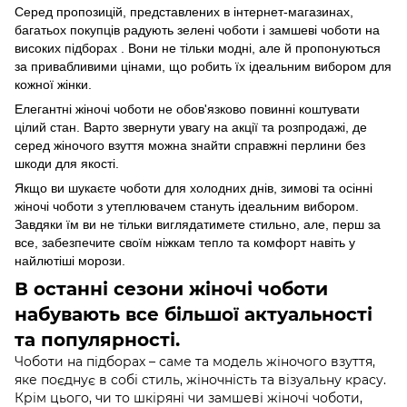
Серед пропозицій, представлених в інтернет-магазинах,
багатьох покупців радують зелені чоботи і замшеві чоботи на
високих підборах . Вони не тільки модні, але й пропонуються
за привабливими цінами, що робить їх ідеальним вибором для
кожної жінки.
Елегантні жіночі чоботи не обов'язково повинні коштувати
цілий стан. Варто звернути увагу на акції та розпродажі, де
серед жіночого взуття можна знайти справжні перлини без
шкоди для якості.
Якщо ви шукаєте чоботи для холодних днів, зимові та осінні
жіночі чоботи з утеплювачем стануть ідеальним вибором.
Завдяки їм ви не тільки виглядатимете стильно, але, перш за
все, забезпечите своїм ніжкам тепло та комфорт навіть у
найлютіші морози.
В останні сезони жіночі чоботи
набувають все більшої актуальності
та популярності.
Чоботи на підборах – саме та модель жіночого взуття,
яке поєднує в собі стиль, жіночність та візуальну красу.
Крім цього, чи то шкіряні чи замшеві жіночі чоботи,