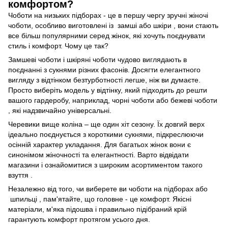
комфортом?
Чоботи на низьких підборах - це в першу чергу зручні жіночі
чоботи, особливо виготовлені із замші або шкіри , вони стають
все більш популярними серед жінок, які хочуть поєднувати
стиль і комфорт. Чому це так?
Замшеві чоботи і шкіряні чоботи чудово виглядають в
поєднанні з сукнями різних фасонів. Досягти елегантного
вигляду з відтінком безтурботності легше, ніж ви думаєте.
Просто виберіть модель у відтінку, який підходить до решти
вашого гардеробу, наприклад, чорні чоботи або бежеві чоботи
, які надзвичайно універсальні.
Черевики вище коліна – ще один хіт сезону. Їх довгий верх
ідеально поєднується з короткими сукнями, підкреслюючи
осінній характер укладання. Для багатьох жінок вони є
синонімом жіночності та елегантності. Варто відвідати
магазини і ознайомитися з широким асортиментом такого
взуття .
Незалежно від того, чи виберете ви чоботи на підборах або
шпильці , пам'ятайте, що головне - це комфорт. Якісні
матеріали, м'яка підошва і правильно підібраний крій
гарантують комфорт протягом усього дня.