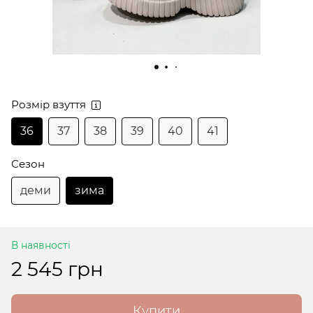
Розмір взуття
36
37
38
39
40
41
Сезон
деми
зима
В наявності
2 545 грн
Купити