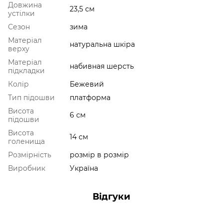
Довжина
23,5 см
устілки
Сезон
зима
Матеріал
натуральна шкіра
верху
Матеріал
набивная шерсть
підкладки
Колір
Бежевий
Тип підошви
платформа
Висота
6 см
підошви
Висота
14 см
голенища
Розмірність
розмір в розмір
Виробник
Україна
Відгуки