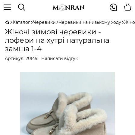
Каталог
Черевики
Черевики на низькому ходу
Жіно
Жіночі зимові черевики -
лофери на хутрі натуральна
замша 1-4
Артикул:
20149
Написати відгук