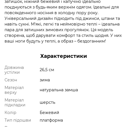
затишок, ніжний бежевий і капучіно ідеально
поєднуються з будь-яким верхнім одягом. Ідеальні для
повсякденного носіння в холодну пору року.
Універсальний дизайн підходить під джинси, штани та
навіть сукні. М'які, легкі та неймовірно теплі – ідеальна
пара для затишних зимових прогулянок. Ця модель
створена, щоб дарувати комфорт та стиль щодня. У них
ваші ноги будуть у теплі, а образ – бездоганним!
Характеристики
Довжина
26,5 см
устілки
Сезон
зима
Матеріал
натуральна замша
верху
Матеріал
шерсть
підкладки
Колір
Бежевий
Тип підошви
платформа