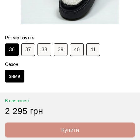
Розмір взуття
36
37
38
39
40
41
Сезон
зима
В наявності
2 295 грн
Купити