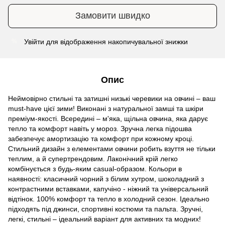
Замовити швидко
Увійти
для відображення накопичувальної знижки
%
Опис
Неймовірно стильні та затишні низькі черевики на овчині – ваш
must-have цієї зими! Виконані з натуральної замші та шкіри
преміум-якості. Всередині – м'яка, щільна овчина, яка дарує
тепло та комфорт навіть у мороз. Зручна легка підошва
забезпечує амортизацію та комфорт при кожному кроці.
Стильний дизайн з елементами овчини робить взуття не тільки
теплим, а й супертрендовим. Лаконічний крій легко
комбінується з будь-яким casual-образом. Кольори в
наявності: класичний чорний з білим хутром, шоколадний з
контрастними вставками, капучіно - ніжний та універсальний
відтінок. 100% комфорт та тепло в холодний сезон. Ідеально
підходять під джинси, спортивні костюми та пальта. Зручні,
легкі, стильні – ідеальний варіант для активних та модних!